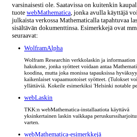
varsinaisesti ole. Saatavissa on kuitenkin kaupa
tuote
webMathematica
, jonka avulla käyttäjä vo
julkaista verkossa Mathematicalla tapahtuvaa la
sisältävän dokumenttinsa. Esimerkkejä ovat mm
seuraavat:
WolframAlpha
Wolfram Researchin verkkolaskin ja informaation
hakukone, jonka syötteet voidaan antaa Mathemati
koodina, mutta joka monissa tapauksissa hyväksy
kaikenlaiset vapaamuotoiset syötteet. (Tulokset voi
yllättäviä. Kokeile esimerkiksi 'Helsinki notable pe
webLaskin
TKK:n webMathematica-installaatiota käyttävä
yksinkertainen laskin vaikkapa peruskurssiharjoitu
varten.
webMathematica-esimerkkejä