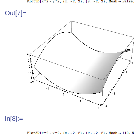
Out[7]=
In[8]:=