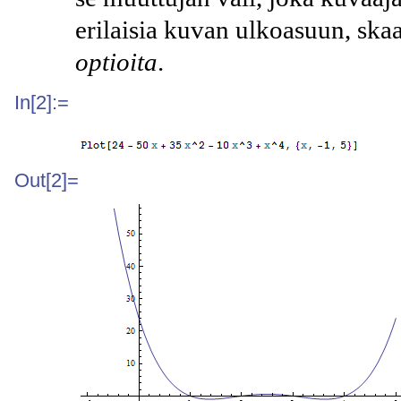
erilaisia kuvan ulkoasuun, ska
optioita
.
In[2]:=
Out[2]=