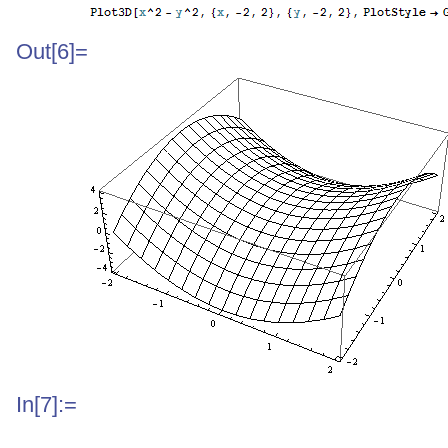
Out[6]=
In[7]:=