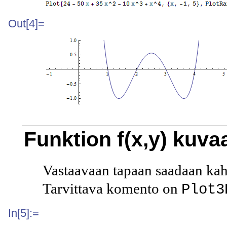
Out[4]=
Funktion
f(x,y)
kuvaa
Vastaavaan tapaan saadaan kah
Tarvittava komento on
Plot3
In[5]:=