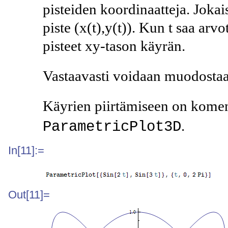
pisteiden koordinaatteja. Joka
piste
(x(t),y(t))
. Kun
t
saa arvot
pisteet xy-tason käyrän.
Vastaavasti voidaan muodosta
Käyrien piirtämiseen on kom
.
ParametricPlot3D
In[11]:=
Out[11]=