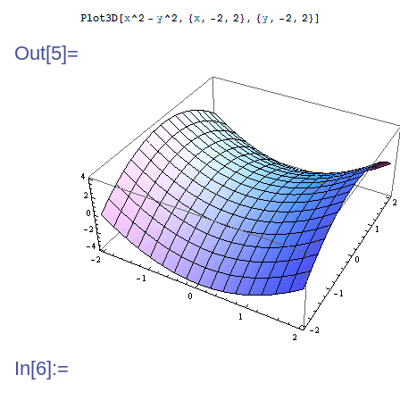
Out[5]=
In[6]:=