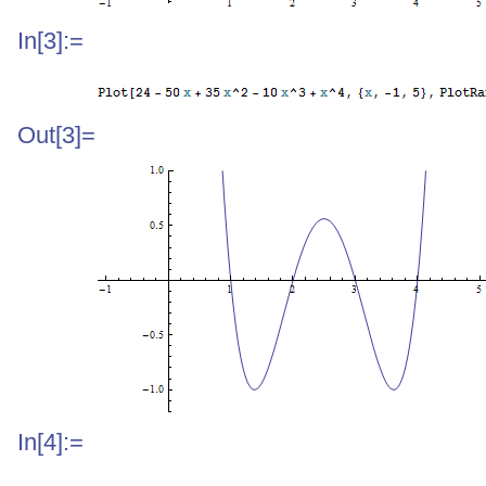
In[3]:=
Out[3]=
In[4]:=