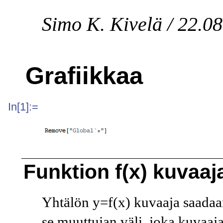
Simo K. Kivelä / 22.0
Grafiikkaa
In[1]:=
Funktion
f(x)
kuvaaj
Yhtälön
y=f(x)
kuvaaja saada
se muuttujan väli, joka kuvaaj