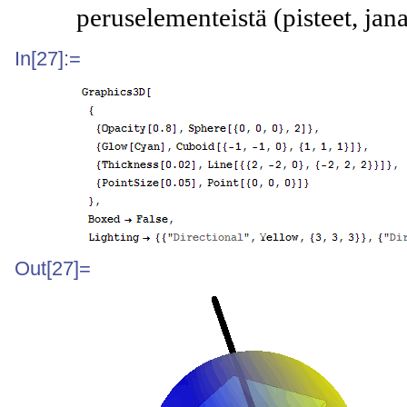
peruselementeistä (pisteet, janat
In[27]:=
Out[27]=