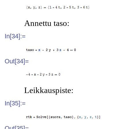
Annettu taso:
In[34]:=
Out[34]=
Leikkauspiste:
In[35]:=
Out[35]=