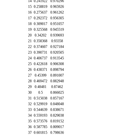
14
0.241922
0.970296
15
0.258819
0.965926
16
0.275637
0.961262
17
0.292372
0.956305
18
0.309017
0.951057
19
0.325568
0.945519
20
0.34202
0.939693
21
0.358368
0.93358
22
0.374607
0.927184
23
0.390731
0.920505
24
0.406737
0.913545
25
0.422618
0.906308
26
0.438371
0.898794
27
0.45399
0.891007
28
0.469472
0.882948
29
0.48481
0.87462
30
0.5
0.866025
31
0.515038
0.857167
32
0.529919
0.848048
33
0.544639
0.838671
34
0.559193
0.829038
35
0.573576
0.819152
36
0.587785
0.809017
37
0.601815
0.798636