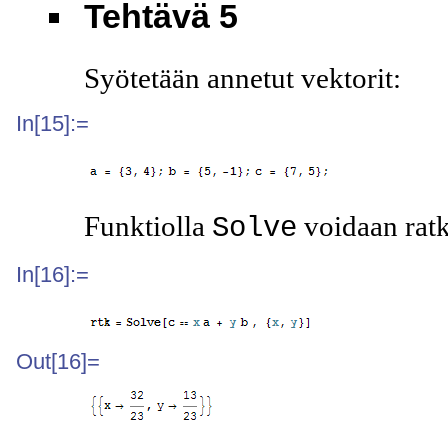
Tehtävä 5
Syötetään annetut vektorit:
In[15]:=
Funktiolla
voidaan ratk
Solve
In[16]:=
Out[16]=