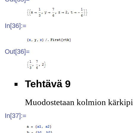
In[36]:=
Out[36]=
Tehtävä 9
Muodostetaan kolmion kärkipis
In[37]:=