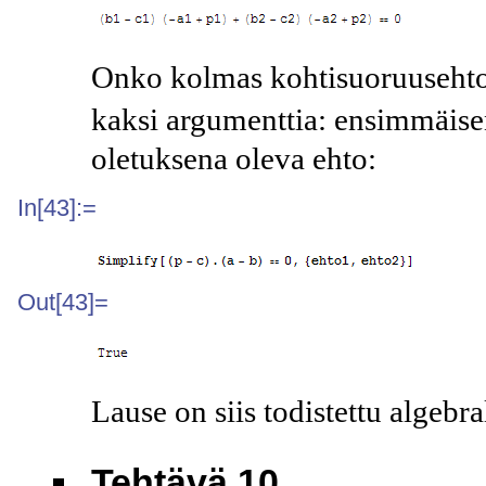
Onko kolmas kohtisuoruuseht
kaksi argumenttia: ensimmäisen
oletuksena oleva ehto:
In[43]:=
Out[43]=
Lause on siis todistettu algebral
Tehtävä 10