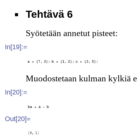
Tehtävä 6
Syötetään annetut pisteet:
In[19]:=
Muodostetaan kulman kylkiä esi
In[20]:=
Out[20]=