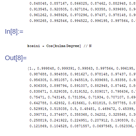
In[8]:=
Out[8]=