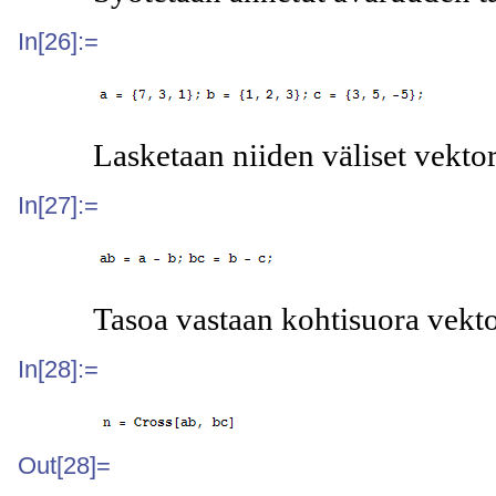
In[26]:=
Lasketaan niiden väliset vektori
In[27]:=
Tasoa vastaan kohtisuora vektor
In[28]:=
Out[28]=