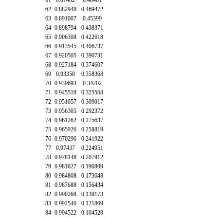
61
0.87462
0.48481
62
0.882948
0.469472
63
0.891007
0.45399
64
0.898794
0.438371
65
0.906308
0.422618
66
0.913545
0.406737
67
0.920505
0.390731
68
0.927184
0.374607
69
0.93358
0.358368
70
0.939693
0.34202
71
0.945519
0.325568
72
0.951057
0.309017
73
0.956305
0.292372
74
0.961262
0.275637
75
0.965926
0.258819
76
0.970296
0.241922
77
0.97437
0.224951
78
0.978148
0.207912
79
0.981627
0.190809
80
0.984808
0.173648
81
0.987688
0.156434
82
0.990268
0.139173
83
0.992546
0.121869
84
0.994522
0.104528