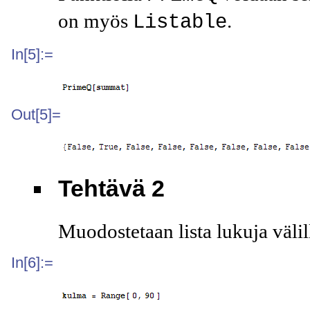
on myös
.
Listable
In[5]:=
Out[5]=
Tehtävä 2
Muodostetaan lista lukuja välill
In[6]:=