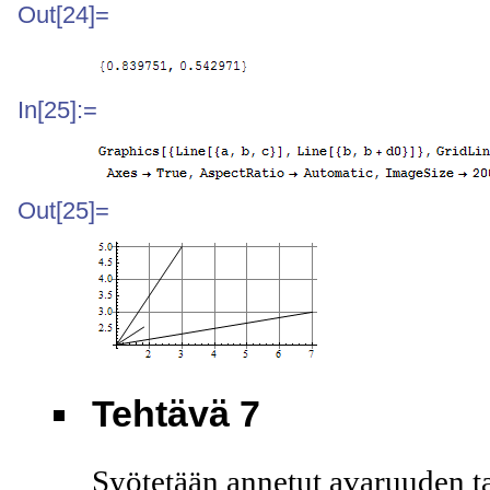
Out[24]=
In[25]:=
Out[25]=
Tehtävä 7
Syötetään annetut avaruuden ta