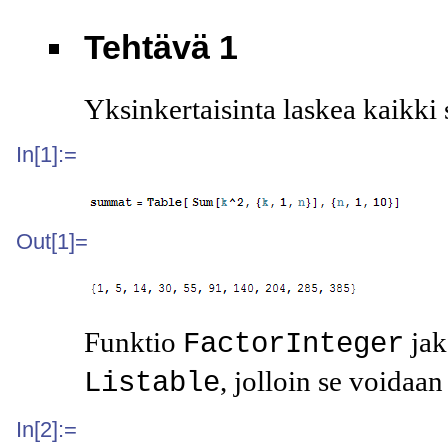
Tehtävä 1
Yksinkertaisinta laskea kaikki
In[1]:=
Out[1]=
Funktio
jak
FactorInteger
, jolloin se voidaan
Listable
In[2]:=