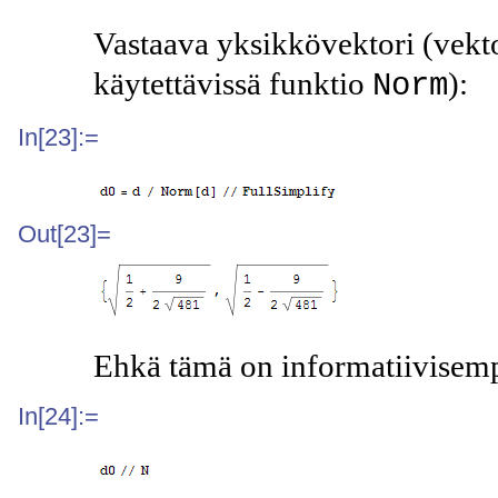
Vastaava yksikkövektori (vekt
käytettävissä funktio
):
Norm
In[23]:=
Out[23]=
Ehkä tämä on informatiivisem
In[24]:=