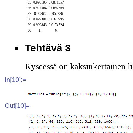
85
0.996195
0.0871557
86
0.997564
0.0697565
87
0.99863
0.052336
88
0.999391
0.0348995
89
0.999848
0.0174524
90
1.
0.
Tehtävä 3
Kyseessä on kaksinkertainen li
In[10]:=
Out[10]=