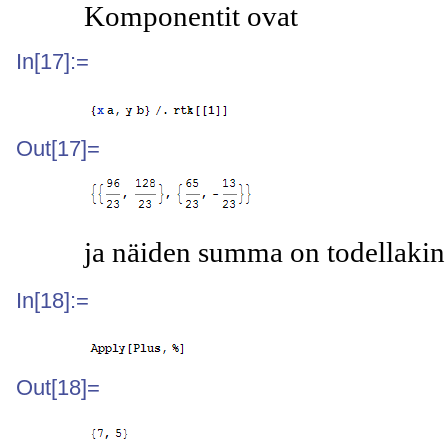
Komponentit ovat
In[17]:=
Out[17]=
ja näiden summa on todellaki
In[18]:=
Out[18]=