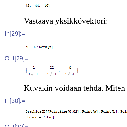
Vastaava yksikkövektori:
In[29]:=
Out[29]=
Kuvakin voidaan tehdä. Miten 
In[30]:=
Out[30]=