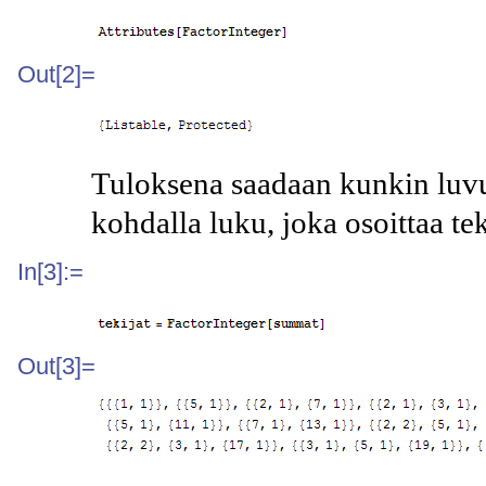
Out[2]=
Tuloksena saadaan kunkin luvun 
kohdalla luku, joka osoittaa tek
In[3]:=
Out[3]=