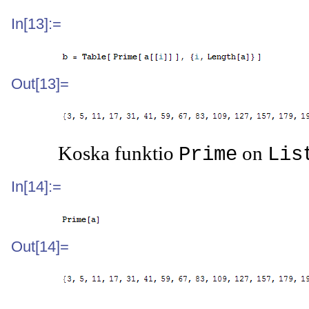
In[13]:=
Out[13]=
Koska funktio
on
Prime
Lis
In[14]:=
Out[14]=