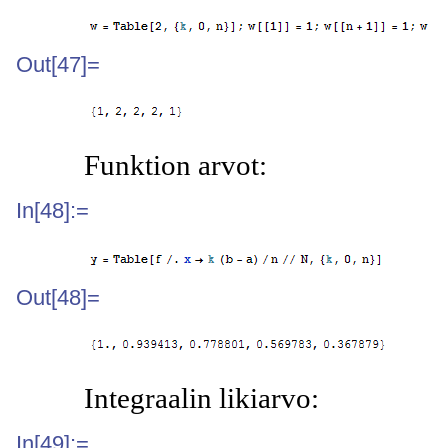
Out[47]=
Funktion arvot:
In[48]:=
Out[48]=
Integraalin likiarvo:
In[49]:=