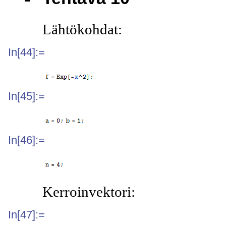
Lähtökohdat:
In[44]:=
In[45]:=
In[46]:=
Kerroinvektori:
In[47]:=