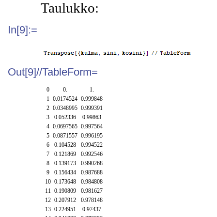
Taulukko:
In[9]:=
Out[9]//TableForm=
0
0.
1.
1
0.0174524
0.999848
2
0.0348995
0.999391
3
0.052336
0.99863
4
0.0697565
0.997564
5
0.0871557
0.996195
6
0.104528
0.994522
7
0.121869
0.992546
8
0.139173
0.990268
9
0.156434
0.987688
10
0.173648
0.984808
11
0.190809
0.981627
12
0.207912
0.978148
13
0.224951
0.97437