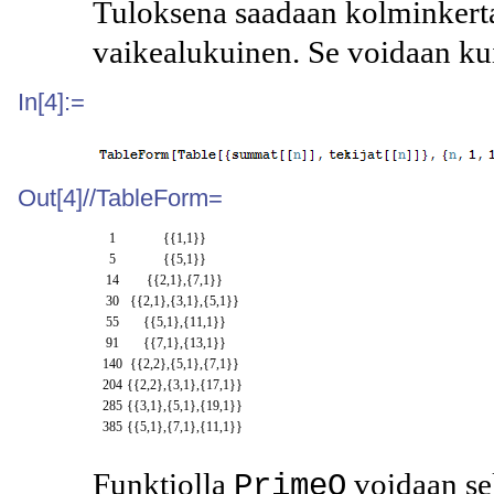
Tuloksena saadaan kolminkerta
vaikealukuinen. Se voidaan ku
In[4]:=
Out[4]//TableForm=
1
{{1,1}}
5
{{5,1}}
14
{{2,1},{7,1}}
30
{{2,1},{3,1},{5,1}}
55
{{5,1},{11,1}}
91
{{7,1},{13,1}}
140
{{2,2},{5,1},{7,1}}
204
{{2,2},{3,1},{17,1}}
285
{{3,1},{5,1},{19,1}}
385
{{5,1},{7,1},{11,1}}
Funktiolla
voidaan se
PrimeQ